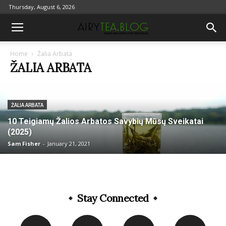
Thursday, August 6, 2026
Home
Žalia Arbata
ŽALIA ARBATA
ŽALIA ARBATA
10 Teigiamų Žalios Arbatos Savybių Mūsų Sveikatai
(2025)
Sam Fisher
-
January 21, 2021
Stay Connected