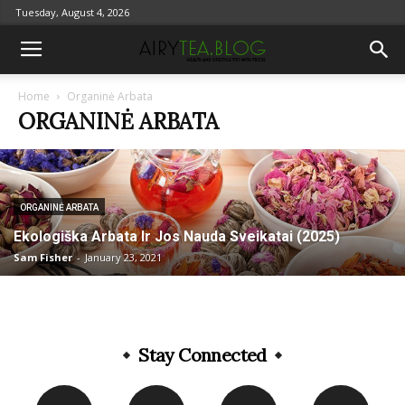
Tuesday, August 4, 2026
Home
Organinė Arbata
ORGANINĖ ARBATA
ORGANINĖ ARBATA
Ekologiška Arbata Ir Jos Nauda Sveikatai (2025)
Sam Fisher
-
January 23, 2021
Stay Connected